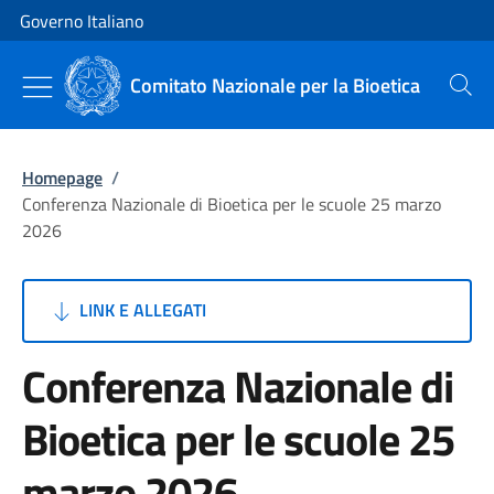
Vai al contenuto
Vai alla navigazione del sito
Governo Italiano
Comitato Nazionale per la Bioetica
Cerca
Homepage
/
Conferenza Nazionale di Bioetica per le scuole 25 marzo
2026
LINK E ALLEGATI
Conferenza Nazionale di
Bioetica per le scuole 25
marzo 2026