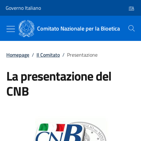
Vai al contenuto
Vai alla navigazione del sito
Governo Italiano
ITA
SELEZ
Comitato Nazionale per la Bioetica
Cerca
Homepage
/
Il Comitato
/
Presentazione
La presentazione del
CNB