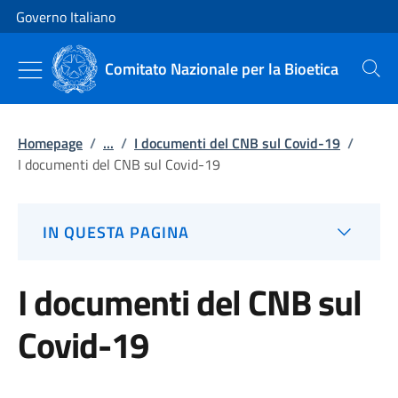
Vai al contenuto
Vai alla navigazione del sito
Governo Italiano
Comitato Nazionale per la Bioetica
Cerca
Homepage
/
...
/
I documenti del CNB sul Covid-19
/
I documenti del CNB sul Covid-19
IN QUESTA PAGINA
I documenti del CNB sul
Covid-19