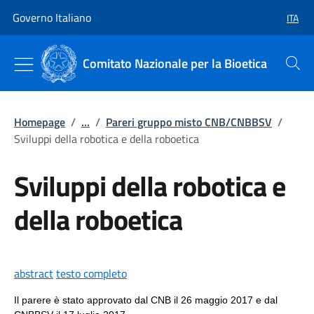
Vai al contenuto
Vai alla navigazione del sito
Governo Italiano
ITA
SELEZ
Comitato Nazionale per la Bioetica
Cerca
Homepage
/
...
/
Pareri gruppo misto CNB/CNBBSV
/
Sviluppi della robotica e della roboetica
Sviluppi della robotica e
della roboetica
abstract
testo completo
Il parere è stato approvato dal CNB il 26 maggio 2017 e dal