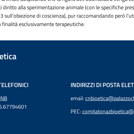
i diritto alla sperimentazione animale (con le specifiche pres
 sull’obiezione di coscienza), pur raccomandando però l’utili
 finalità esclusivamente terapeutiche.
etica
TELEFONICI
INDIRIZZI DI POSTA EL
CNB
email:
cnbioetica@palazzochi
06.67794601
PEC:
comitatonazbioetica@p