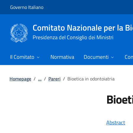
Vai al contenuto
Vai alla navigazione del sito
Governo Italiano
Comitato Nazionale per la Bi
Presidenza del Consiglio dei Ministri
Il Comitato
Normativa
Documenti
Com
Homepage
/
...
/
Pareri
/
Bioetica in odontoiatria
Bioet
Abstract