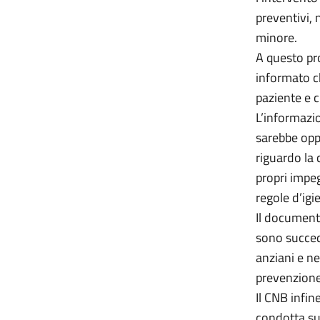
preventivi, n
minore.
A questo pr
informato c
paziente e c
L’informazio
sarebbe opp
riguardo la 
propri impeg
regole d’igi
Il documento
sono succedu
anziani e ne
prevenzione 
Il CNB infin
condotta su