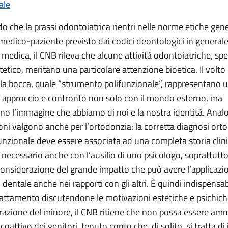
ale
o che la prassi odontoiatrica rientri nelle norme etiche gener
medico-paziente previsto dai codici deontologici in generale
medica, il CNB rileva che alcune attività odontoiatriche, spe
tetico, meritano una particolare attenzione bioetica. Il volto
 la bocca, quale “strumento polifunzionale”, rappresentano 
 approccio e confronto non solo con il mondo esterno, ma
no l’immagine che abbiamo di noi e la nostra identità. Anal
oni valgono anche per l’ortodonzia: la corretta diagnosi ort
nzionale deve essere associata ad una completa storia clini
 necessario anche con l’ausilio di uno psicologo, soprattutto
considerazione del grande impatto che può avere l’applicazi
dentale anche nei rapporti con gli altri. È quindi indispensa
trattamento discutendone le motivazioni estetiche e psichiche
razione del minore, il CNB ritiene che non possa essere a
coattivo dei genitori, tenuto conto che, di solito, si tratta di