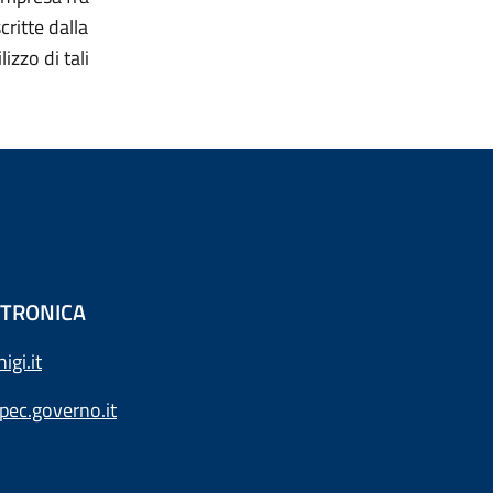
critte dalla
zzo di tali
ETTRONICA
gi.it
ec.governo.it