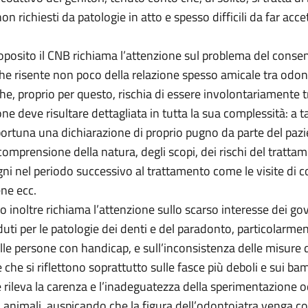
on richiesti da patologie in atto e spesso difficili da far acce
oposito il CNB richiama l’attenzione sul problema del conse
he risente non poco della relazione spesso amicale tra odon
he, proprio per questo, rischia di essere involontariamente 
ne deve risultare dettagliata in tutta la sua complessità: a t
ortuna una dichiarazione di proprio pugno da parte del paz
comprensione della natura, degli scopi, dei rischi del tratta
ni nel periodo successivo al trattamento come le visite di co
ene ecc.
 inoltre richiama l’attenzione sullo scarso interesse dei gov
ti per le patologie dei denti e del paradonto, particolarmen
lle persone con handicap, e sull’inconsistenza delle misure 
che si riflettono soprattutto sulle fasce più deboli e sui bam
e rileva la carenza e l’inadeguatezza della sperimentazione 
 animali, auspicando che la figura dell’odontoiatra venga c