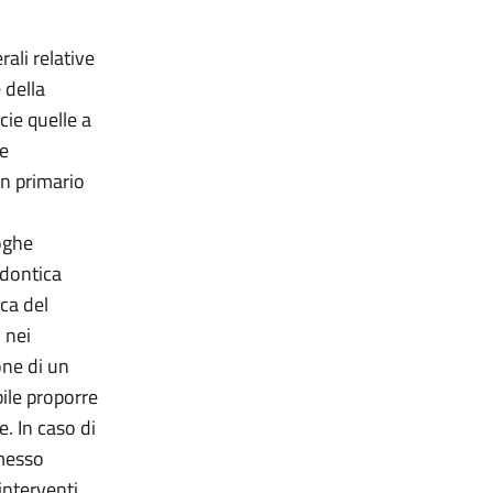
ali relative
 della
cie quelle a
 e
un primario
oghe
odontica
ca del
 nei
one di un
bile proporre
. In caso di
mmesso
 interventi