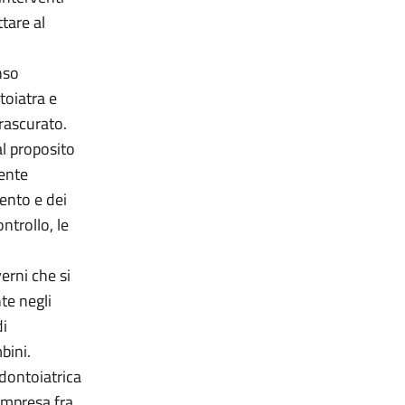
ttare al
nso
toiatra e
trascurato.
al proposito
iente
mento e dei
ntrollo, le
erni che si
te negli
di
bini.
odontoiatrica
ompresa fra