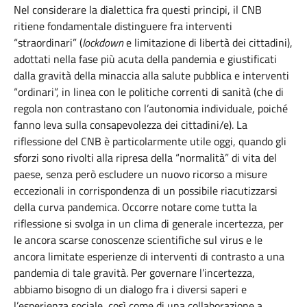
Nel considerare la dialettica fra questi principi, il CNB
ritiene fondamentale distinguere fra interventi
“straordinari” (
lockdown
e limitazione di libertà dei cittadini),
adottati nella fase più acuta della pandemia e giustificati
dalla gravità della minaccia alla salute pubblica e interventi
“ordinari”, in linea con le politiche correnti di sanità (che di
regola non contrastano con l’autonomia individuale, poiché
fanno leva sulla consapevolezza dei cittadini/e). La
riflessione del CNB è particolarmente utile oggi, quando gli
sforzi sono rivolti alla ripresa della “normalità” di vita del
paese, senza però escludere un nuovo ricorso a misure
eccezionali in corrispondenza di un possibile riacutizzarsi
della curva pandemica. Occorre notare come tutta la
riflessione si svolga in un clima di generale incertezza, per
le ancora scarse conoscenze scientifiche sul virus e le
ancora limitate esperienze di interventi di contrasto a una
pandemia di tale gravità. Per governare l’incertezza,
abbiamo bisogno di un dialogo fra i diversi saperi e
l’esperienza sociale, così come di una collaborazione a