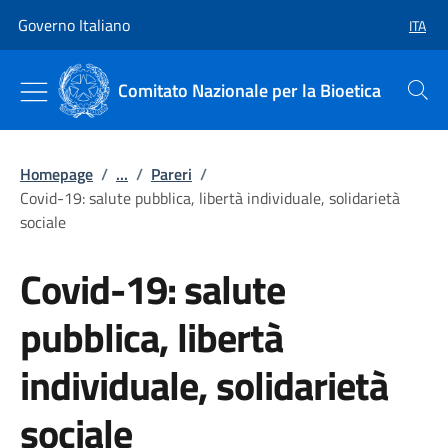
Vai al contenuto
Vai alla navigazione del sito
Governo Italiano
ITA
SELEZ
Comitato Nazionale per la Bioetica
Cerca
Homepage
/
...
/
Pareri
/
Covid-19: salute pubblica, libertà individuale, solidarietà
sociale
Covid-19: salute
pubblica, libertà
individuale, solidarietà
sociale