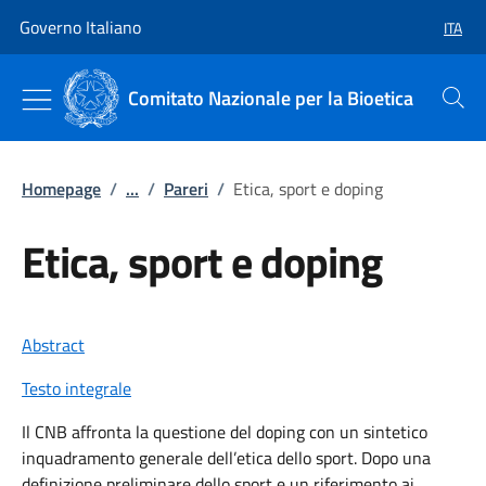
Vai al contenuto
Vai alla navigazione del sito
Governo Italiano
ITA
SELEZ
Comitato Nazionale per la Bioetica
Cerca
Homepage
/
...
/
Pareri
/
Etica, sport e doping
Etica, sport e doping
Abstract
Testo integrale
Il CNB affronta la questione del doping con un sintetico
inquadramento generale dell’etica dello sport. Dopo una
definizione preliminare dello sport e un riferimento ai