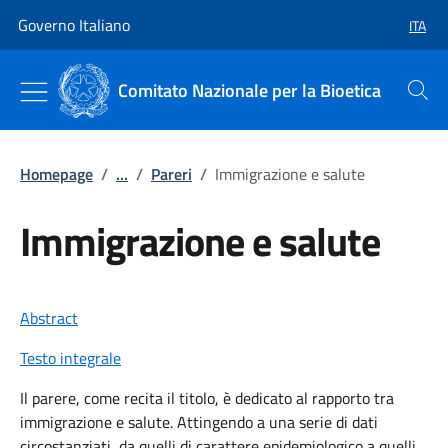
Vai al contenuto
Vai alla navigazione del sito
Governo Italiano
ITA
SELEZ
Comitato Nazionale per la Bioetica
Cerca
Homepage
/
...
/
Pareri
/
Immigrazione e salute
Immigrazione e salute
Abstract
Testo integrale
Il parere, come recita il titolo, è dedicato al rapporto tra
immigrazione e salute. Attingendo a una serie di dati
circostanziati, da quelli di carattere epidemiologico a quelli