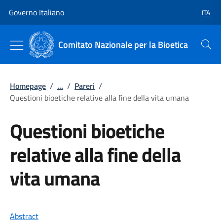
Vai al contenuto
Vai alla navigazione del sito
Governo Italiano
ITA
SELEZ
Comitato Nazionale per la Bioetica
Cerca
Homepage
/
...
/
Pareri
/
Questioni bioetiche relative alla fine della vita umana
Questioni bioetiche
relative alla fine della
vita umana
Abstract