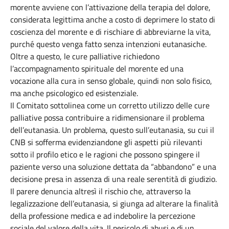
morente avviene con l’attivazione della terapia del dolore,
considerata legittima anche a costo di deprimere lo stato di
coscienza del morente e di rischiare di abbreviarne la vita,
purché questo venga fatto senza intenzioni eutanasiche.
Oltre a questo, le cure palliative richiedono
l’accompagnamento spirituale del morente ed una
vocazione alla cura in senso globale, quindi non solo fisico,
ma anche psicologico ed esistenziale.
Il Comitato sottolinea come un corretto utilizzo delle cure
palliative possa contribuire a ridimensionare il problema
dell’eutanasia. Un problema, questo sull’eutanasia, su cui il
CNB si sofferma evidenziandone gli aspetti più rilevanti
sotto il profilo etico e le ragioni che possono spingere il
paziente verso una soluzione dettata da “abbandono” e una
decisione presa in assenza di una reale serentità di giudizio.
Il parere denuncia altresì il rischio che, attraverso la
legalizzazione dell’eutanasia, si giunga ad alterare la finalità
della professione medica e ad indebolire la percezione
sociale del valore della vita. Il pericolo di abusi e di un