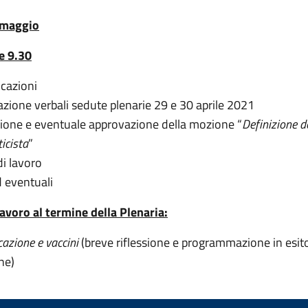
 maggio
e 9.30
cazioni
zione verbali sedute plenarie 29 e 30 aprile 2021
ione e eventuale approvazione della mozione “
Definizione de
ticista
”
di lavoro
d eventuali
avoro al termine della Plenaria:
azione e vaccini
(breve riflessione e programmazione in esito
ne)