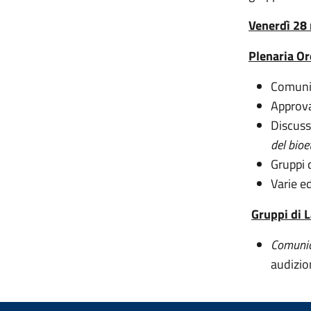
Venerdì 28
Plenaria Or
Comuni
Approva
Discuss
del bioe
Gruppi 
Varie e
Gruppi di L
Comunic
audizio