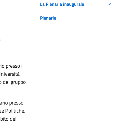
La Plenaria inaugurale
Plenarie
e
o presso il
Università
to del gruppo
ario presso
ze Politiche,
bito del