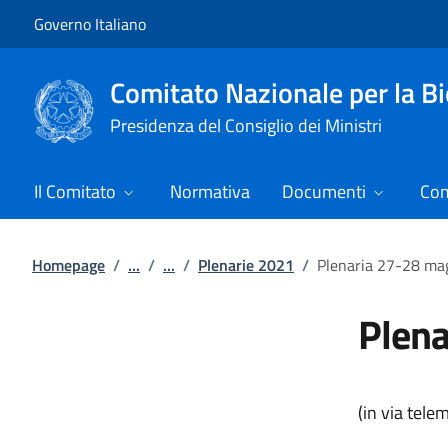
Vai al contenuto
Vai alla navigazione del sito
Governo Italiano
Comitato Nazionale per la Bi
Presidenza del Consiglio dei Ministri
Il Comitato
Normativa
Documenti
Com
Homepage
/
...
/
...
/
Plenarie 2021
/
Plenaria 27-28 ma
Plena
(in via tele