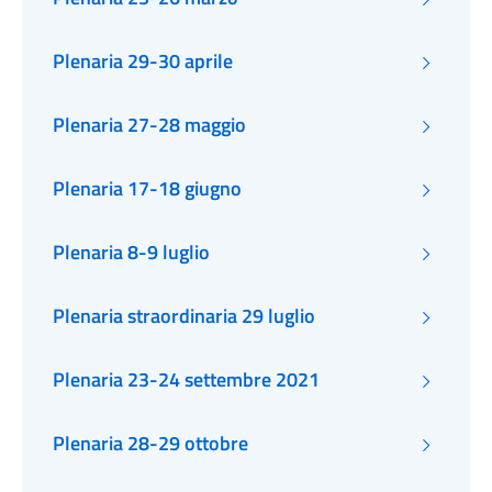
Plenaria 29-30 aprile
Plenaria 27-28 maggio
Plenaria 17-18 giugno
Plenaria 8-9 luglio
Plenaria straordinaria 29 luglio
Plenaria 23-24 settembre 2021
Plenaria 28-29 ottobre