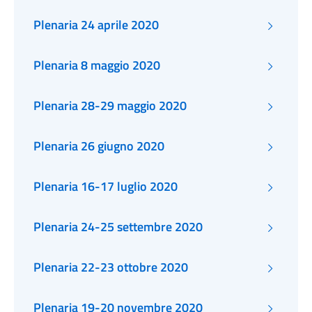
Plenaria 24 aprile 2020
Plenaria 8 maggio 2020
Plenaria 28-29 maggio 2020
Plenaria 26 giugno 2020
Plenaria 16-17 luglio 2020
Plenaria 24-25 settembre 2020
Plenaria 22-23 ottobre 2020
Plenaria 19-20 novembre 2020