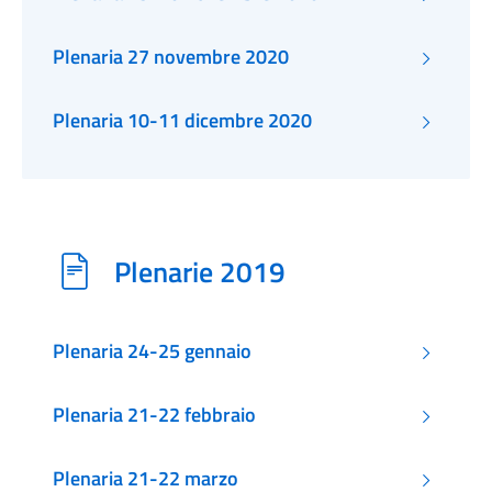
Plenaria 27 novembre 2020
Plenaria 10-11 dicembre 2020
Plenarie 2019
Plenaria 24-25 gennaio
Plenaria 21-22 febbraio
Plenaria 21-22 marzo