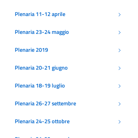
Plenaria 11-12 aprile
Plenaria 23-24 maggio
Plenarie 2019
Plenaria 20-21 giugno
Plenaria 18-19 luglio
Plenaria 26-27 settembre
Plenaria 24-25 ottobre