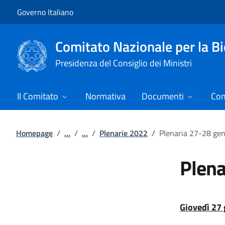
Vai al contenuto
Vai alla navigazione del sito
Governo Italiano
Comitato Nazionale per la Bi
Presidenza del Consiglio dei Ministri
Il Comitato
Normativa
Documenti
Com
Homepage
/
...
/
...
/
Plenarie 2022
/
Plenaria 27-28 ge
Plena
Giovedì 27