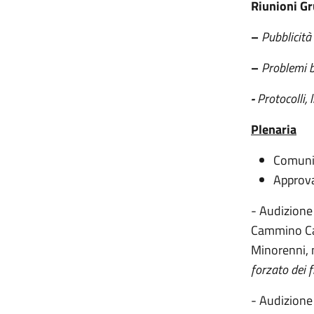
Riunioni Gr
–
Pubblicità
–
Problemi b
-
Protocolli, 
Plenaria
Comuni
Approva
- Audizione
Cammino Cam
Minorenni, n
forzato dei f
- Audizione