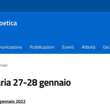
oetica
unicazione
Pubblicazioni
Eventi
Attività
Gru
nnaio
ria 27-28 gennaio
 gennaio 2022