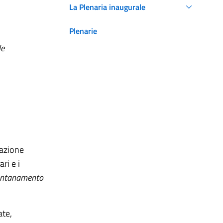
La Plenaria inaugurale
Plenarie
le
iazione
ri e i
lontanamento
ate,