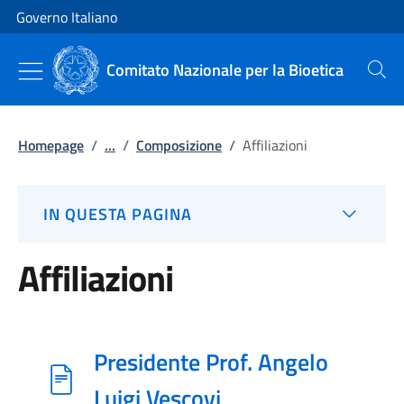
Vai al contenuto
Vai alla navigazione del sito
Governo Italiano
Comitato Nazionale per la Bioetica
Cerca
Homepage
/
...
/
Composizione
/
Affiliazioni
IN QUESTA PAGINA
Affiliazioni
Presidente Prof. Angelo
Luigi Vescovi