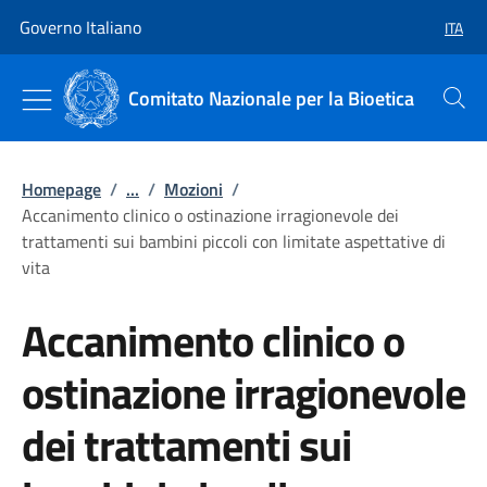
Vai al contenuto
Vai alla navigazione del sito
Governo Italiano
ITA
SELEZ
Comitato Nazionale per la Bioetica
Cerca
Homepage
/
...
/
Mozioni
/
Accanimento clinico o ostinazione irragionevole dei
trattamenti sui bambini piccoli con limitate aspettative di
vita
Accanimento clinico o
ostinazione irragionevole
dei trattamenti sui