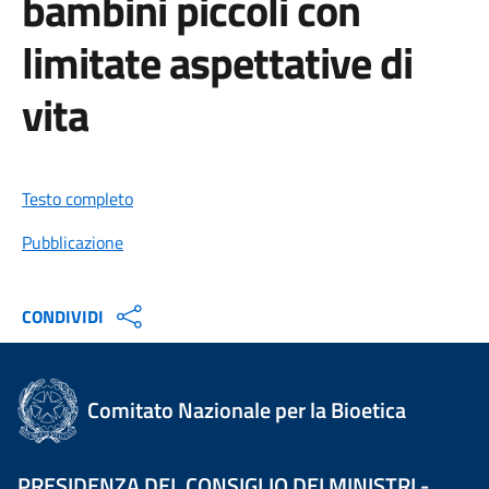
bambini piccoli con
limitate aspettative di
vita
Testo completo
Pubblicazione
CONDIVIDI
Comitato Nazionale per la Bioetica
PRESIDENZA DEL CONSIGLIO DEI MINISTRI -