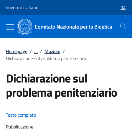
Vai al contenuto
Vai alla navigazione del sito
Governo Italiano
ITA
SELEZ
Comitato Nazionale per la Bioetica
Cerca
Homepage
/
...
/
Mozioni
/
Dichiarazione sul problema penitenziario
Dichiarazione sul
problema penitenziario
Testo completo
Pubblicazione