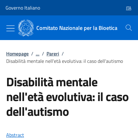
Vai al contenuto
Vai alla navigazione del sito
Governo Italiano
ITA
SELEZ
Comitato Nazionale per la Bioetica
Cerca
Homepage
/
...
/
Pareri
/
Disabilità mentale nell'età evolutiva: il caso dell'autismo
Disabilità mentale
nell'età evolutiva: il caso
dell'autismo
Abstract