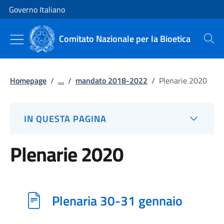
Vai al contenuto
Vai alla navigazione del sito
Governo Italiano
Comitato Nazionale per la Bioetica
Cerca
Homepage
/
...
/
mandato 2018-2022
/
Plenarie 2020
IN QUESTA PAGINA
Plenarie 2020
Plenaria 30-31 gennaio