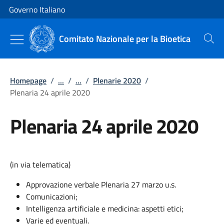
Vai al contenuto
Vai alla navigazione del sito
Governo Italiano
Comitato Nazionale per la Bioetica
Cerca
Homepage
/
...
/
...
/
Plenarie 2020
/
Plenaria 24 aprile 2020
Plenaria 24 aprile 2020
(in via telematica)
Approvazione verbale Plenaria 27 marzo u.s.
Comunicazioni;
Intelligenza artificiale e medicina: aspetti etici;
Varie ed eventuali.