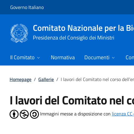
Vai al contenuto
Vai alla navigazione del sito
Governo Italiano
Comitato Nazionale per la Bi
Presidenza del Consiglio dei Ministri
Il Comitato
Normativa
Documenti
Com
Homepage
/
Gallerie
/
I lavori del Comitato nel corso dell'
I lavori del Comitato nel 
Immagini messe a disposizione con
licenza CC