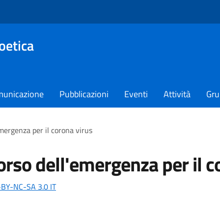
oetica
unicazione
Pubblicazioni
Eventi
Attività
Gru
emergenza per il corona virus
corso dell'emergenza per il c
-BY-NC-SA 3.0 IT