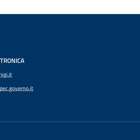
ETTRONICA
gi.it
ec.governo.it