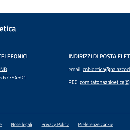
etica
TELEFONICI
INDIRIZZI DI POSTA EL
CNB
email:
cnbioetica@palazzochi
06.67794601
PEC:
comitatonazbioetica@p
e
Note legali
Privacy Policy
Preferenze cookie