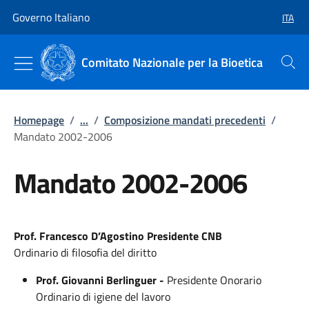
Vai al contenuto
Vai alla navigazione del sito
Governo Italiano
ITA
SELEZ
Comitato Nazionale per la Bioetica
Cerca
Homepage
/
...
/
Composizione mandati precedenti
/
Mandato 2002-2006
Mandato 2002-2006
Prof. Francesco D’Agostino
Presidente CNB
Ordinario di filosofia del diritto
Prof. Giovanni Berlinguer -
Presidente Onorario
Ordinario di igiene del lavoro