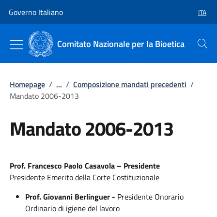
Vai al contenuto
Vai alla navigazione del sito
Governo Italiano
ITA
SELEZ
Comitato Nazionale per la Bioetica
Cerca
Homepage
/
...
/
Composizione mandati precedenti
/
Mandato 2006-2013
Mandato 2006-2013
Prof. Francesco Paolo Casavola – Presidente
Presidente Emerito della Corte Costituzionale
Prof. Giovanni Berlinguer -
Presidente Onorario
Ordinario di igiene del lavoro