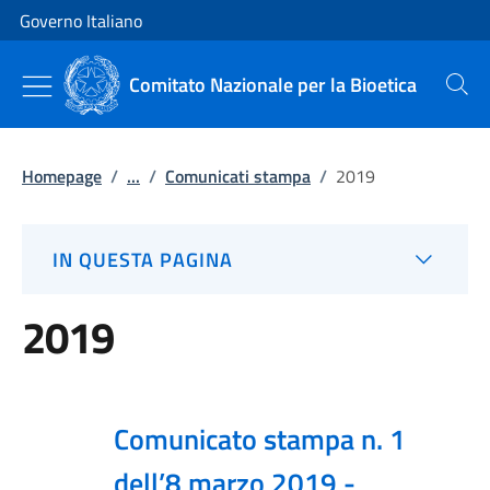
Vai al contenuto
Vai alla navigazione del sito
Governo Italiano
Comitato Nazionale per la Bioetica
Cerca
Homepage
/
...
/
Comunicati stampa
/
2019
IN QUESTA PAGINA
2019
Comunicato stampa n. 1
dell’8 marzo 2019 -