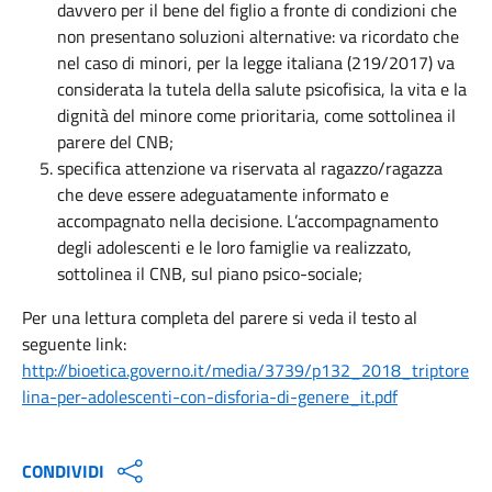
davvero per il bene del figlio a fronte di condizioni che
non presentano soluzioni alternative: va ricordato che
nel caso di minori, per la legge italiana (219/2017) va
considerata la tutela della salute psicofisica, la vita e la
dignità del minore come prioritaria, come sottolinea il
parere del CNB;
specifica attenzione va riservata al ragazzo/ragazza
che deve essere adeguatamente informato e
accompagnato nella decisione.
L’accompagnamento
de
gli adolescenti e le loro famiglie va realizzato,
sottolinea il CNB, sul piano psico-sociale
;
Per una lettura completa del parere si veda il testo al
seguente link:
http://bioetica.governo.it/media/3739/p132_2018_triptore
lina-per-adolescenti-con-disforia-di-genere_it.pdf
CONDIVIDI