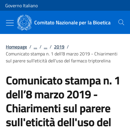
Vai al contenuto
Vai alla navigazione del sito
Governo Italiano
Comitato Nazionale per la Bioetica
Cerca
Homepage
/
...
/
...
/
2019
/
Comunicato stampa n. 1 dell’8 marzo 2019 - Chiarimenti
sul parere sull'eticità dell'uso del farmaco triptorelina
Comunicato stampa n. 1
dell’8 marzo 2019 -
Chiarimenti sul parere
sull'eticità dell'uso del